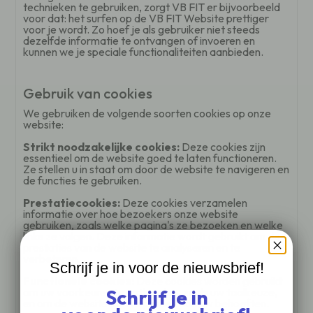
technieken te gebruiken, zorgt VB FIT er bijvoorbeeld
voor dat: het surfen op de VB FIT Website prettiger
voor je wordt. Zo hoef je als gebruiker niet steeds
dezelfde informatie te ontvangen of invoeren en
kunnen we je speciale functionaliteiten aanbieden.
Gebruik van cookies
We gebruiken de volgende soorten cookies op onze
website:
Strikt noodzakelijke cookies:
Deze cookies zijn
essentieel om de website goed te laten functioneren.
Ze stellen u in staat om door de website te navigeren en
de functies te gebruiken.
Prestatiecookies:
Deze cookies verzamelen
informatie over hoe bezoekers onze website
gebruiken, zoals welke pagina's ze bezoeken en welke
links ze volgen. Deze informatie wordt gebruikt om de
prestaties van de website te analyseren en te
verbeteren.
Schrijf je in voor de nieuwsbrief!
Functionele cookies:
Deze cookies worden gebruikt
Schrijf je in
om uw voorkeuren te onthouden, zoals uw taalkeuze,
en om de website aan te passen aan uw behoeften.