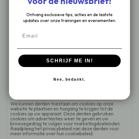
voor de nieuwsbrief!
Advertentiecookies:
Deze cookies worden gebruikt
om advertenties weer te geven die relevant zijn voor u
Ontvang exclusieve tips, acties en de laatste
op basis van uw browsegedrag. Ze kunnen ook worden
gebruikt om de effectiviteit van advertentiecampagnes
updates over onze trainingen en evenementen.
te meten.
Email
Beheer van cookies
U kunt cookies beheren en verwijderen via de
instellingen van uw webbrowser. Houd er rekening mee
SCHRIJF ME IN!
dat het uitschakelen van cookies de functionaliteit van
de website kan beïnvloeden. Raadpleeg de helpfunctie
van uw browser voor meer informatie over het beheren
van cookies.
Nee, bedankt.
Derden
We kunnen derden toestaan ​​om cookies op onze
website te plaatsen en toegang te krijgen tot de
cookies op uw apparaat. Deze derden gebruiken
cookies om advertenties weer te geven en uw
browsegedrag te volgen voor marketingdoeleinden.
Raadpleeg het privacybeleid van deze derden voor
meer informatie over hun cookiebeleid.